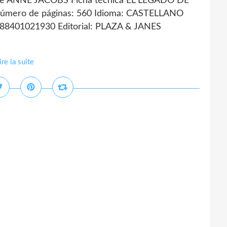
e ANNE JACOBS Ficha técnica EL LEGADO DE
mero de páginas: 560 Idioma: CASTELLANO
788401021930 Editorial: PLAZA & JANES
ire la suite