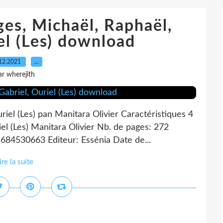
ges, Michaël, Raphaël,
el (Les) download
12.2021
…
ar wherejith
riel (Les) pan Manitara Olivier Caractéristiques 4
el (Les) Manitara Olivier Nb. de pages: 272
684530663 Editeur: Essénia Date de...
ire la suite