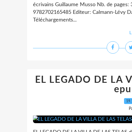
écrivains Guillaume Musso Nb. de pages:
9782702165485 Editeur: Calmann-Lévy Dat
Téléchargements...
L
EL LEGADO DE LA V
epu
19.
P