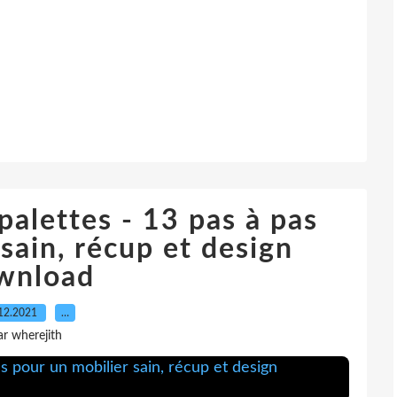
alettes - 13 pas à pas
sain, récup et design
wnload
12.2021
…
ar wherejith